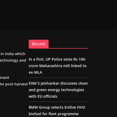
Recent
m in India which
In a first, UP Police seize Rs 100-
 technology and
crore Maharashtra mill linked to
ex-MLA
levant
EAM S Jaishankar discusses clean
the post-harvest
and green energy technologies
with EU officials
BMW Group selects Enilive HVO
biofuel for fleet programme