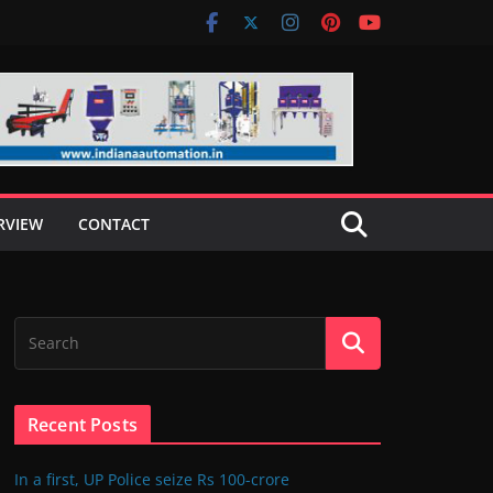
RVIEW
CONTACT
Recent Posts
In a first, UP Police seize Rs 100-crore