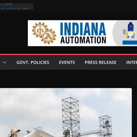
on case
 6 mills in MP,
eta’s family
seize Rs 100-
ll linked to
scusses clean
chnologies
GOVT. POLICIES
EVENTS
PRESS RELEASE
INTE
nilive HVO
ogramme
ofuel in Brazil
rom Bunge