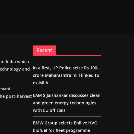
Recent
m in India which
In a first, UP Police seize Rs 100-
 technology and
crore Maharashtra mill linked to
ex-MLA
levant
EAM S Jaishankar discusses clean
the post-harvest
and green energy technologies
with EU officials
BMW Group selects Enilive HVO
biofuel for fleet programme