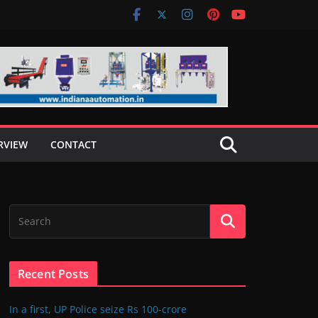
RVIEW
CONTACT
Recent Posts
In a first, UP Police seize Rs 100-crore