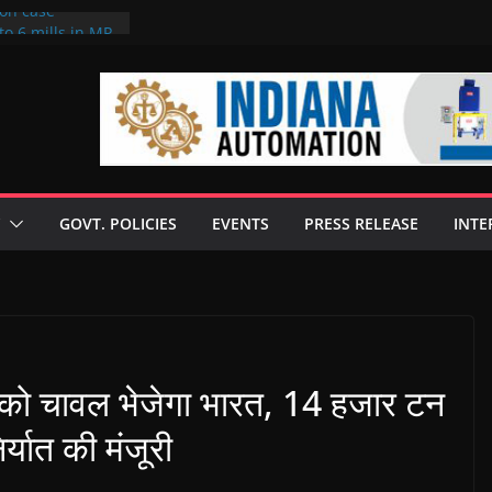
ion case
to 6 mills in MP,
neta’s family
 seize Rs 100-
ill linked to
iscusses clean
echnologies
GOVT. POLICIES
EVENTS
PRESS RELEASE
INTE
 Enilive HVO
programme
iofuel in Brazil
from Bunge
ो चावल भेजेगा भारत, 14 हजार टन
्यात की मंजूरी