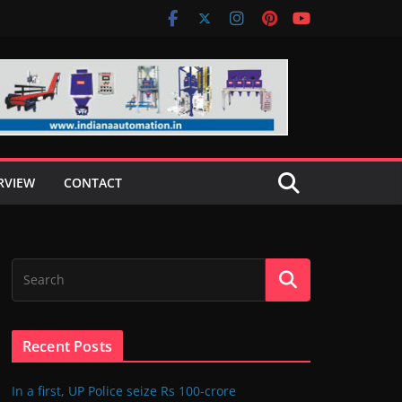
RVIEW
CONTACT
Recent Posts
In a first, UP Police seize Rs 100-crore