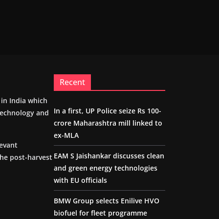
Recent
m in India which
In a first, UP Police seize Rs 100-
 technology and
crore Maharashtra mill linked to
ex-MLA
levant
EAM S Jaishankar discusses clean
the post-harvest
and green energy technologies
with EU officials
BMW Group selects Enilive HVO
biofuel for fleet programme