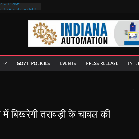
rsion case
s to 6 mills in MP,
l neta’s family
er
ce seize Rs 100-
 mill linked to
 discusses clean
 technologies
GOVT. POLICIES
EVENTS
PRESS RELEASE
INTE
s Enilive HVO
t programme
 biofuel in Brazil
l from Bunge
में बिखरेगी तरावड़ी के चावल की